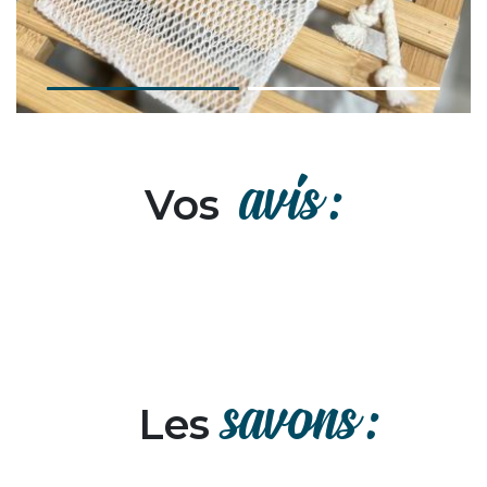
avis :
Vos
savons :
Les