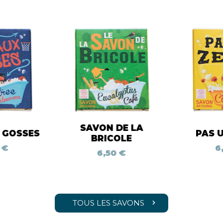
SAVON DE LA
 GOSSES
PAS 
BRICOLE
 €
6
6,50 €
TOUS LES SAVONS