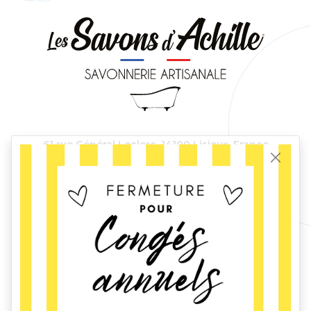
61 rue Général Leclerc,
14100 Lisieux, France
Tél.
06 23 57 18 52
-
contact@lessavonsdachille.fr
Devenir revendeur
?
Retrouvez-moi
lessavonsdachille
lessavonsdachille
©2022-2026 Les Savons d'Achille -
Conditions générales