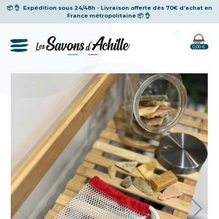
📦 👌
Expédition sous 24/48h - Livraison offerte dès 70€ d’achat en
France métropolitaine
📦 👌
0,00 €