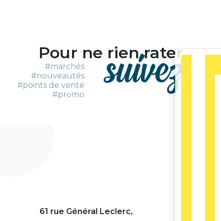
Pour ne rien rater
suivez
-
#marchés
#nouveautés
#points de vente
#promo
61 rue Général Leclerc,
Sa