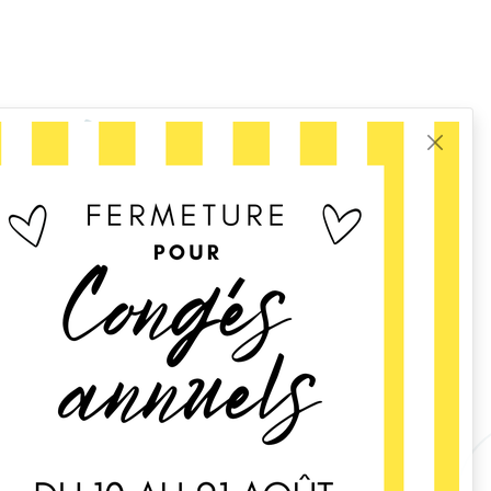
moi
vons
Retrouvez-moi