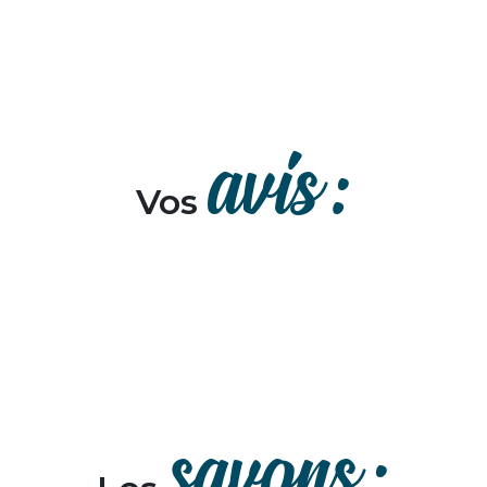
avis :
Vos
savons :