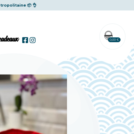
tropolitaine
📦 👌
 cadeaux
0,00 €