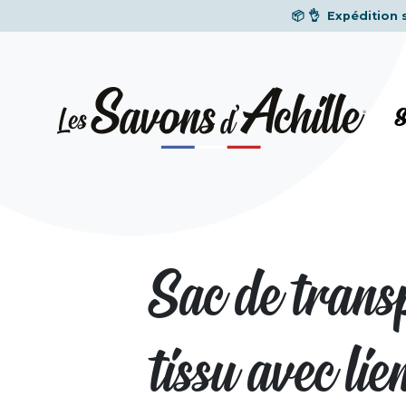
📦 👌
Expédition 
S
Sac de trans
tissu avec lie