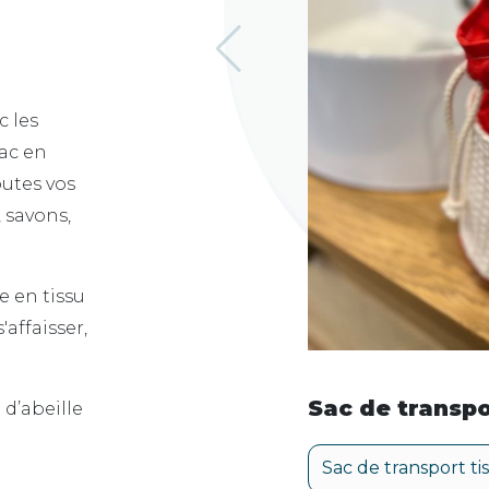
c les
sac en
outes vos
, savons,
re en tissu
'affaisser,
Sac de transpo
 d’abeille