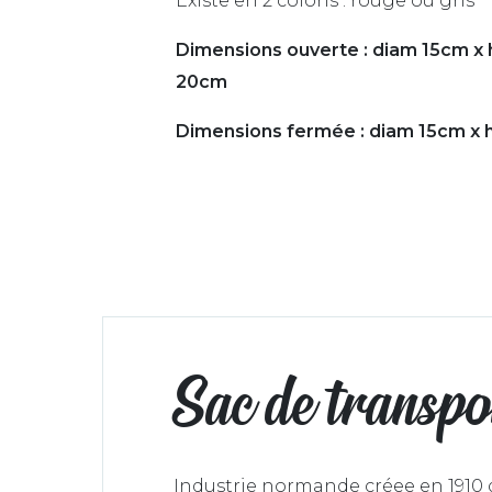
Existe en 2 coloris : rouge ou gris
Dimensions ouverte : diam 15cm x 
20cm
Dimensions fermée : diam 15cm x 
Sac de transpor
Industrie normande créee en 1910 q