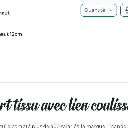
haut
haut 12cm
t tissu avec lien coulis
ui a compté plus de 400 salariés, la marque Linandell