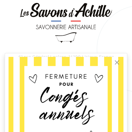
61 rue Général Leclerc,
14100 Lisieux, France
Tél.
06 23 57 18 52
-
contact@lessavonsdachille.fr
Devenir revendeur
?
Retrouvez-moi
lessavonsdachille
lessavonsdachille
©2022-2026 Les Savons d'Achille -
Conditions générales
-
-
de vente
Mentions légales
Réalisation média&co lisieux