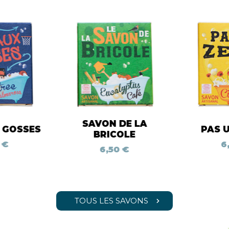
SAVON DE LA
 GOSSES
PAS 
BRICOLE
 €
6
6,50 €
TOUS LES SAVONS